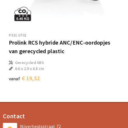
P331.0701
Prolink RCS hybride ANC/ENC-oordopjes
van gerecycled plastic
Gerecycled ABS
6.6 x 2.9 x 4.8 cm
€ 19,52
vanaf
Contact
Nijverheidsstraat 72