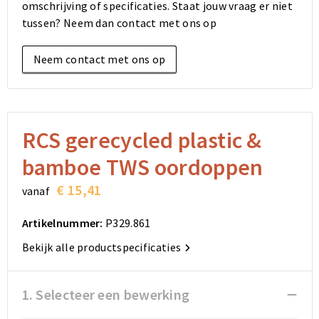
omschrijving of specificaties. Staat jouw vraag er niet
Elektronica, Gadgets en USB
Reistassensets
Bodywarmers
Reistassensets
Overhemden
tussen? Neem dan contact met ons op
Sleutelhangers en Lanyards
Goodiebags
Kleding sets
Goodiebags
Jassen
Neem contact met ons op
Anti-stress
Golftassen
Golftassen
Broeken en Rokken
Lampen en Gereedschap
Opvouwbare tassen
Opvouwbare tassen
Schoenen
RCS gerecycled plastic &
Aanstekers
Autotassen
Autotassen
bamboe TWS oordoppen
Snoepgoed
Matrozentassen
Matrozentassen
€ 15,41
vanaf
Sinterklaas
Schoudertassen
Schoudertassen
Artikelnummer:
P329.861
Bekijk alle productspecificaties
Rugzakken
Rugzakken
Accessoires voor tassen
Accessoires voor tassen
1. Selecteer een bewerking