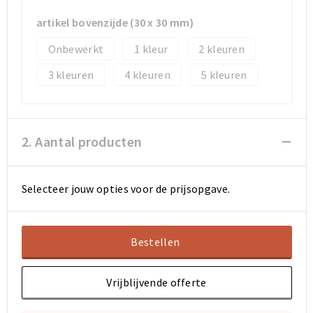
Koeltassen en Koelboxen
Koeltassen en Koelboxen
artikel bovenzijde (30 x 30 mm)
Papieren tassen
Papieren tassen
Onbewerkt
1
2
Promotietassen
Promotietassen
3
4
5
Reistassen
Reistassen
Jute tassen
Jute tassen
2. Aantal producten
Strandtassen
Strandtassen
Selecteer jouw opties voor de prijsopgave.
Waterbestendige tassen
Waterbestendige tassen
Bestellen
Koffers en Trolleys
Koffers en Trolleys
Laptop hoezen en tassen
Laptop hoezen en tassen
Vrijblijvende offerte
Katoenen draagtassen
Katoenen draagtassen