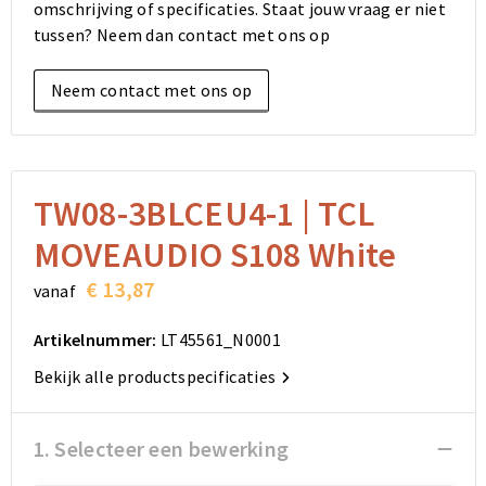
omschrijving of specificaties. Staat jouw vraag er niet
Elektronica, Gadgets en USB
Reistassensets
Bodywarmers
Reistassensets
Overhemden
tussen? Neem dan contact met ons op
Sleutelhangers en Lanyards
Goodiebags
Kleding sets
Goodiebags
Jassen
Neem contact met ons op
Anti-stress
Golftassen
Golftassen
Broeken en Rokken
Lampen en Gereedschap
Opvouwbare tassen
Opvouwbare tassen
Schoenen
TW08-3BLCEU4-1 | TCL
Aanstekers
Autotassen
Autotassen
MOVEAUDIO S108 White
Snoepgoed
Matrozentassen
Matrozentassen
€ 13,87
vanaf
Sinterklaas
Schoudertassen
Schoudertassen
Artikelnummer:
LT45561_N0001
Bekijk alle productspecificaties
Rugzakken
Rugzakken
Accessoires voor tassen
Accessoires voor tassen
1. Selecteer een bewerking