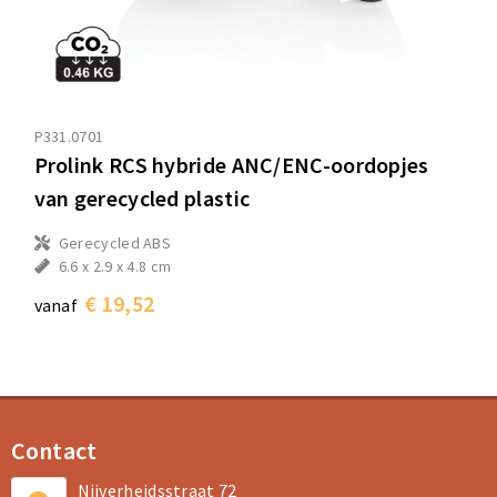
P331.0701
Prolink RCS hybride ANC/ENC-oordopjes
van gerecycled plastic
Gerecycled ABS
6.6 x 2.9 x 4.8 cm
€ 19,52
vanaf
Contact
Nijverheidsstraat 72