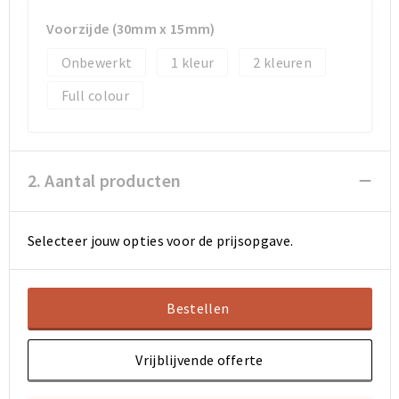
Koeltassen en Koelboxen
Koeltassen en Koelboxen
Voorzijde (30mm x 15mm)
Papieren tassen
Papieren tassen
Onbewerkt
1
2
Promotietassen
Promotietassen
Full colour
Reistassen
Reistassen
Jute tassen
Jute tassen
2. Aantal producten
Strandtassen
Strandtassen
Selecteer jouw opties voor de prijsopgave.
Waterbestendige tassen
Waterbestendige tassen
Bestellen
Koffers en Trolleys
Koffers en Trolleys
Laptop hoezen en tassen
Laptop hoezen en tassen
Vrijblijvende offerte
Katoenen draagtassen
Katoenen draagtassen