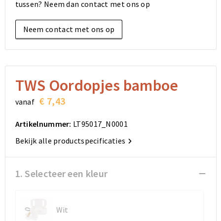
tussen? Neem dan contact met ons op
Elektronica, Gadgets en USB
Reistassensets
Bodywarmers
Reistassensets
Overhemden
Neem contact met ons op
Sleutelhangers en Lanyards
Goodiebags
Kleding sets
Goodiebags
Jassen
Anti-stress
Golftassen
Golftassen
Broeken en Rokken
Lampen en Gereedschap
Opvouwbare tassen
Opvouwbare tassen
Schoenen
TWS Oordopjes bamboe
€ 7,43
vanaf
Aanstekers
Autotassen
Autotassen
Artikelnummer:
LT95017_N0001
Snoepgoed
Matrozentassen
Matrozentassen
Bekijk alle productspecificaties
Sinterklaas
Schoudertassen
Schoudertassen
1. Selecteer een kleur
Rugzakken
Rugzakken
Accessoires voor tassen
Accessoires voor tassen
Wit