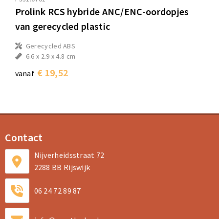
Prolink RCS hybride ANC/ENC-oordopjes
van gerecycled plastic
Gerecycled ABS
6.6 x 2.9 x 4.8 cm
€ 19,52
vanaf
Contact
Nijverheidsstraat 72
2288 BB Rijswijk
06 24 72 89 87