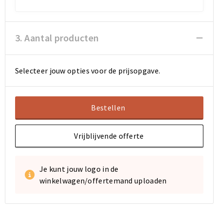
Sporttassen
Sporttassen
3. Aantal producten
Toilettassen
Toilettassen
Documententassen
Documententassen
Selecteer jouw opties voor de prijsopgave.
Heuptassen
Heuptassen
Bestellen
Boodschappentassen
Boodschappentassen
Vrijblijvende offerte
Je kunt jouw logo in de
winkelwagen/offertemand uploaden