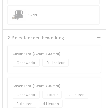
Koeltassen en Koelboxen
Koeltassen en Koelboxen
Papieren tassen
Papieren tassen
Zwart
Promotietassen
Promotietassen
Reistassen
Reistassen
2. Selecteer een bewerking
Jute tassen
Jute tassen
Bovenkant (32mm x 32mm)
Strandtassen
Strandtassen
Onbewerkt
Full colour
Waterbestendige tassen
Waterbestendige tassen
Koffers en Trolleys
Koffers en Trolleys
Bovenkant (30mm x 30mm)
Onbewerkt
1
2
Laptop hoezen en tassen
Laptop hoezen en tassen
3
4
Katoenen draagtassen
Katoenen draagtassen