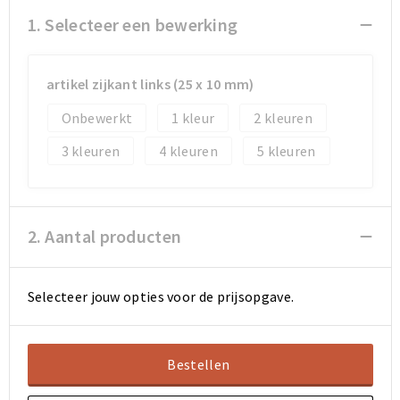
Koeltassen en Koelboxen
Koeltassen en Koelboxen
1. Selecteer een bewerking
Papieren tassen
Papieren tassen
artikel zijkant links (25 x 10 mm)
Promotietassen
Promotietassen
Onbewerkt
1
2
Reistassen
Reistassen
3
4
5
Jute tassen
Jute tassen
Strandtassen
Strandtassen
2. Aantal producten
Waterbestendige tassen
Waterbestendige tassen
Selecteer jouw opties voor de prijsopgave.
Koffers en Trolleys
Koffers en Trolleys
Laptop hoezen en tassen
Laptop hoezen en tassen
Bestellen
Katoenen draagtassen
Katoenen draagtassen