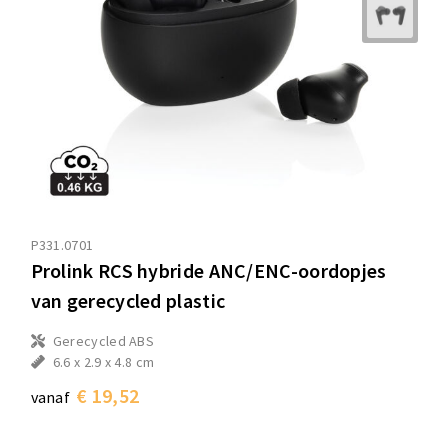
P331.0701
Prolink RCS hybride ANC/ENC-oordopjes
van gerecycled plastic
Gerecycled ABS
6.6 x 2.9 x 4.8 cm
€ 19,52
vanaf