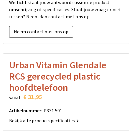
Wellicht staat jouw antwoord tussen de product
Elektronica, Gadgets en USB
Reistassensets
Bodywarmers
Reistassensets
Overhemden
omschrijving of specificaties. Staat jouw vraag er niet
tussen? Neem dan contact met ons op
Sleutelhangers en Lanyards
Goodiebags
Kleding sets
Goodiebags
Jassen
Neem contact met ons op
Anti-stress
Golftassen
Golftassen
Broeken en Rokken
Lampen en Gereedschap
Opvouwbare tassen
Opvouwbare tassen
Schoenen
Aanstekers
Autotassen
Autotassen
Urban Vitamin Glendale
RCS gerecycled plastic
Snoepgoed
Matrozentassen
Matrozentassen
hoofdtelefoon
Sinterklaas
Schoudertassen
Schoudertassen
€ 31,95
vanaf
Rugzakken
Rugzakken
Artikelnummer:
P331.501
Accessoires voor tassen
Accessoires voor tassen
Bekijk alle productspecificaties