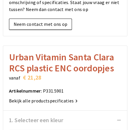
omschrijving of specificaties. Staat jouw vraag er niet
Elektronica, Gadgets en USB
Reistassensets
Bodywarmers
Reistassensets
Overhemden
tussen? Neem dan contact met ons op
Sleutelhangers en Lanyards
Goodiebags
Kleding sets
Goodiebags
Jassen
Neem contact met ons op
Anti-stress
Golftassen
Golftassen
Broeken en Rokken
Lampen en Gereedschap
Opvouwbare tassen
Opvouwbare tassen
Schoenen
Urban Vitamin Santa Clara
Aanstekers
Autotassen
Autotassen
RCS plastic ENC oordopjes
Snoepgoed
Matrozentassen
Matrozentassen
€ 21,28
vanaf
Sinterklaas
Schoudertassen
Schoudertassen
Artikelnummer:
P331.5901
Bekijk alle productspecificaties
Rugzakken
Rugzakken
Accessoires voor tassen
Accessoires voor tassen
1. Selecteer een kleur