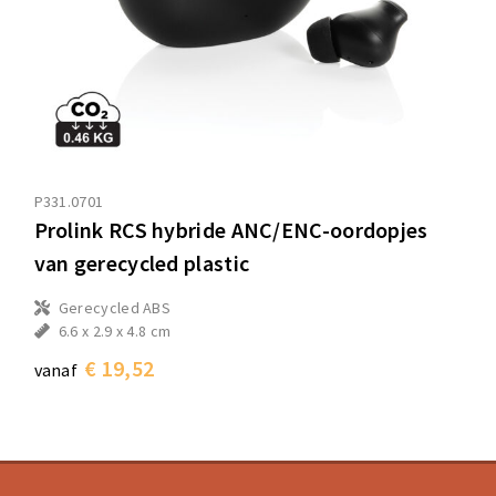
P331.0701
Prolink RCS hybride ANC/ENC-oordopjes
van gerecycled plastic
Gerecycled ABS
6.6 x 2.9 x 4.8 cm
€ 19,52
vanaf