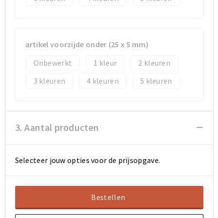
Sporttassen
Sporttassen
artikel voorzijde onder (25 x 5 mm)
Toilettassen
Toilettassen
Onbewerkt
1
2
Documententassen
Documententassen
3
4
5
Heuptassen
Heuptassen
Boodschappentassen
Boodschappentassen
3. Aantal producten
Selecteer jouw opties voor de prijsopgave.
Bestellen