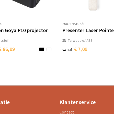
90
20878NATUS/T
on Goya P10 projector
Presenter Laser Pointe
tstof
Tarwestro/ ABS
€ 86,99
€ 7,09
vanaf
atie
Klantenservice
Contact