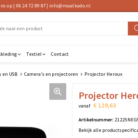
s op | 06 24 72 89 87 | info@maatkado.nl
kleding
Textiel
Contact
s en USB
Camera's en projectoren
Projector Heroux
Projector Her
€ 129,63
vanaf
Artikelnummer:
21225NEG
Bekijk alle productspecific