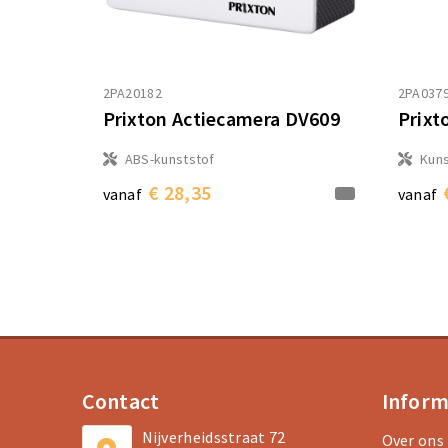
2PA20182
2PA037
Prixton Actiecamera DV609
Prixt
ABS-kunststof
Kuns
€ 28,35
vanaf
vanaf
Contact
Inform
Nijverheidsstraat 72
Over ons