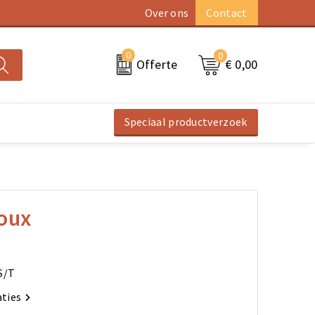
Over ons
Contact
0
0
€ 0,00
Offerte
Speciaal productverzoek
oux
S/T
aties