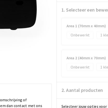
1. Selecteer een bewe
Area 1 (70mm x 40mm)
Onbewerkt
1
Area 2 (40mm x 70mm)
Onbewerkt
1
2. Aantal producten
 omschrijving of
 Neem dan contact met ons
Selecteer jouw opties voor 