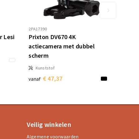
2PA17390
r Lesi
Prixton DV670 4K
actiecamera met dubbel
scherm
Kunststof
€ 47,37
vanaf
Veilig winkelen
Algemene voorwaarden