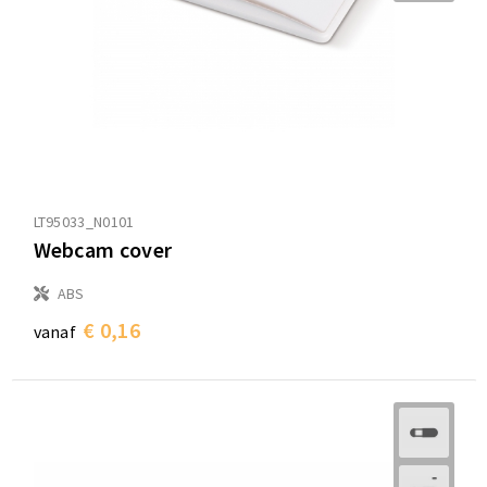
LT95033_N0101
Webcam cover
ABS
€ 0,16
vanaf