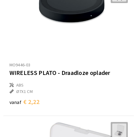
MO9446-03
WIRELESS PLATO - Draadloze oplader
ABS
Ø7X1 CM
€ 2,22
vanaf