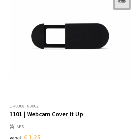
LT40308_N0002
1101 | Webcam Cover It Up
ABS
€ 1,25
vanaf