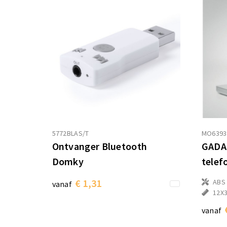
5772BLAS/T
MO6393
Ontvanger Bluetooth
GADA 
Domky
telef
€ 1,31
ABS
vanaf
12X
vanaf