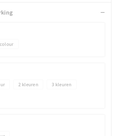
rking
 colour
2
3