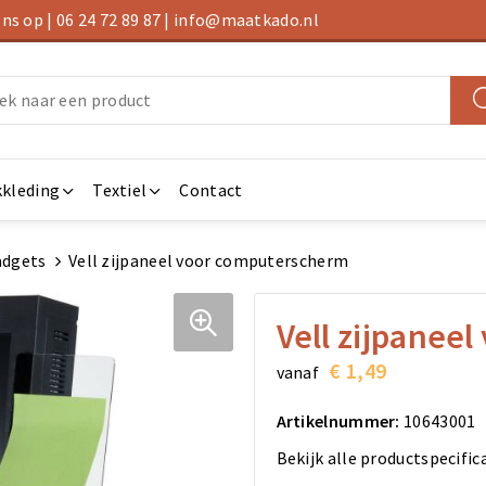
s op | 06 24 72 89 87 | info@maatkado.nl
kleding
Textiel
Contact
adgets
Vell zijpaneel voor computerscherm
Vell zijpanee
€ 1,49
vanaf
Artikelnummer:
10643001
Bekijk alle productspecific