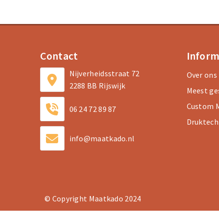
Contact
Inform
Nijverheidsstraat 72
Over ons
2288 BB Rijswijk
Meest ge
Custom M
06 24 72 89 87
Druktech
info@maatkado.nl
© Copyright Maatkado 2024