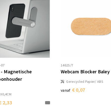
-07
1462S/T
- Magnetische
Webcam Blocker Baley
oonhouder
Gerecycled Papier/ ABS
€ 0,07
vanaf
3X0,4CM
€ 2,33