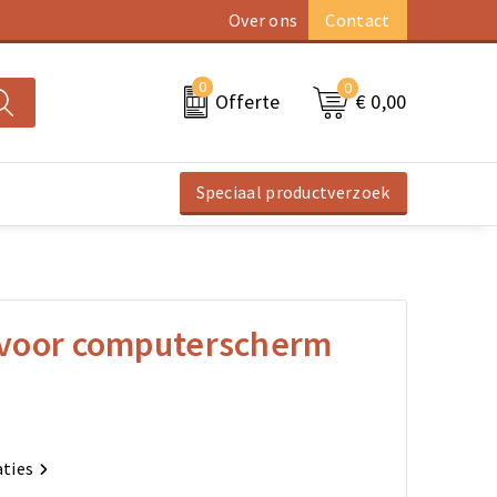
Over ons
Contact
0
0
€ 0,00
Offerte
Speciaal productverzoek
l voor computerscherm
aties