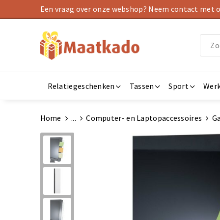
Een vraag over onze webshop? Neem contact met on
Relatiegeschenken
Tassen
Sport
Werk
Home
...
Computer- en Laptopaccessoires
G