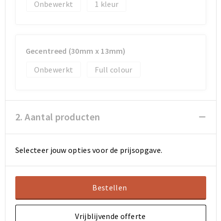
Koeltassen en Koelboxen
Koeltassen en Koelboxen
Onbewerkt
1
Papieren tassen
Papieren tassen
Promotietassen
Promotietassen
Gecentreed (30mm x 13mm)
Onbewerkt
Full colour
Reistassen
Reistassen
Jute tassen
Jute tassen
2. Aantal producten
Strandtassen
Strandtassen
Waterbestendige tassen
Waterbestendige tassen
Selecteer jouw opties voor de prijsopgave.
Koffers en Trolleys
Koffers en Trolleys
Bestellen
Laptop hoezen en tassen
Laptop hoezen en tassen
Vrijblijvende offerte
Katoenen draagtassen
Katoenen draagtassen