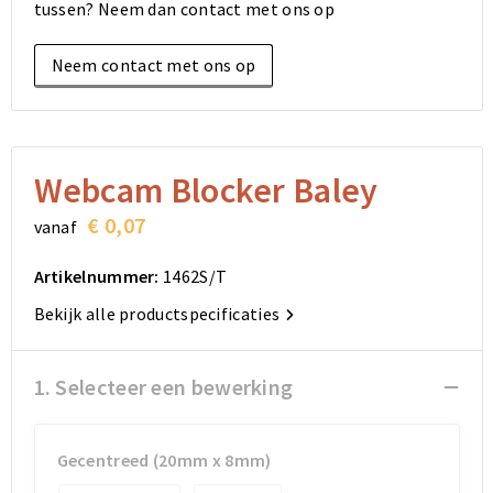
tussen? Neem dan contact met ons op
Elektronica, Gadgets en USB
Reistassensets
Bodywarmers
Reistassensets
Overhemden
Neem contact met ons op
Sleutelhangers en Lanyards
Goodiebags
Kleding sets
Goodiebags
Jassen
Anti-stress
Golftassen
Golftassen
Broeken en Rokken
Lampen en Gereedschap
Opvouwbare tassen
Opvouwbare tassen
Schoenen
Webcam Blocker Baley
€ 0,07
vanaf
Aanstekers
Autotassen
Autotassen
Artikelnummer:
1462S/T
Snoepgoed
Matrozentassen
Matrozentassen
Bekijk alle productspecificaties
Sinterklaas
Schoudertassen
Schoudertassen
1. Selecteer een bewerking
Rugzakken
Rugzakken
Accessoires voor tassen
Accessoires voor tassen
Gecentreed (20mm x 8mm)