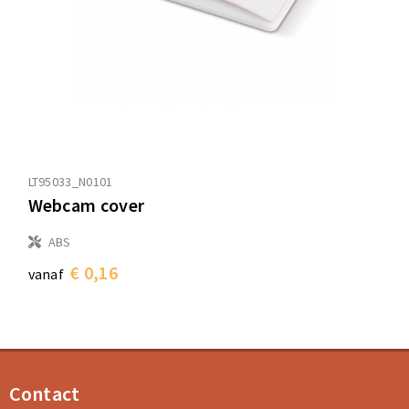
LT95033_N0101
Webcam cover
ABS
€ 0,16
vanaf
Contact