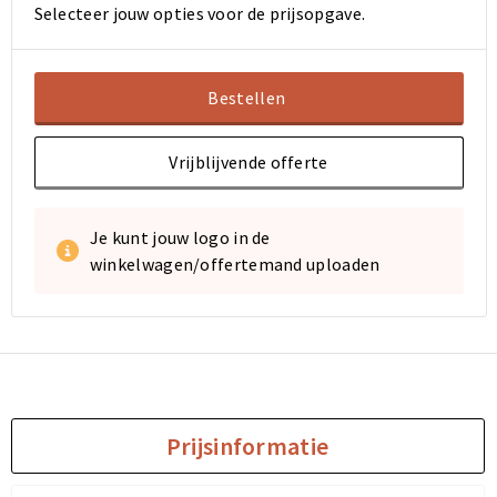
Selecteer jouw opties voor de prijsopgave.
Sporttassen
Sporttassen
Bestellen
Toilettassen
Toilettassen
Documententassen
Documententassen
Vrijblijvende offerte
Heuptassen
Heuptassen
Je kunt jouw logo in de
winkelwagen/offertemand uploaden
Boodschappentassen
Boodschappentassen
Prijsinformatie