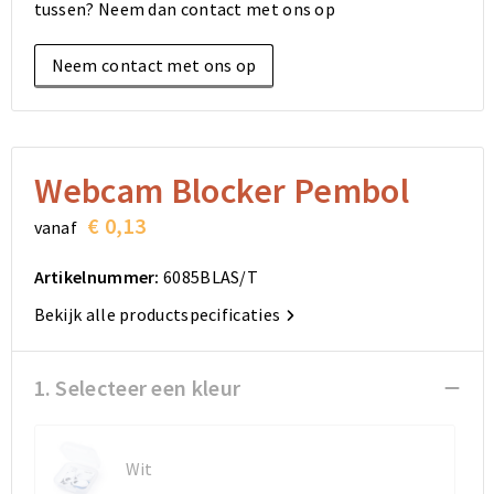
tussen? Neem dan contact met ons op
Elektronica, Gadgets en USB
Reistassensets
Bodywarmers
Reistassensets
Overhemden
Neem contact met ons op
Sleutelhangers en Lanyards
Goodiebags
Kleding sets
Goodiebags
Jassen
Anti-stress
Golftassen
Golftassen
Broeken en Rokken
Lampen en Gereedschap
Opvouwbare tassen
Opvouwbare tassen
Schoenen
Webcam Blocker Pembol
€ 0,13
vanaf
Aanstekers
Autotassen
Autotassen
Artikelnummer:
6085BLAS/T
Snoepgoed
Matrozentassen
Matrozentassen
Bekijk alle productspecificaties
Sinterklaas
Schoudertassen
Schoudertassen
1. Selecteer een kleur
Rugzakken
Rugzakken
Accessoires voor tassen
Accessoires voor tassen
Wit