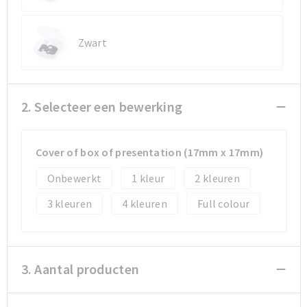
Koeltassen en Koelboxen
Koeltassen en Koelboxen
Papieren tassen
Papieren tassen
Zwart
Promotietassen
Promotietassen
Reistassen
Reistassen
2. Selecteer een bewerking
Jute tassen
Jute tassen
Cover of box of presentation (17mm x 17mm)
Strandtassen
Strandtassen
Onbewerkt
1
2
3
4
Full colour
Waterbestendige tassen
Waterbestendige tassen
Koffers en Trolleys
Koffers en Trolleys
3. Aantal producten
Laptop hoezen en tassen
Laptop hoezen en tassen
Katoenen draagtassen
Katoenen draagtassen