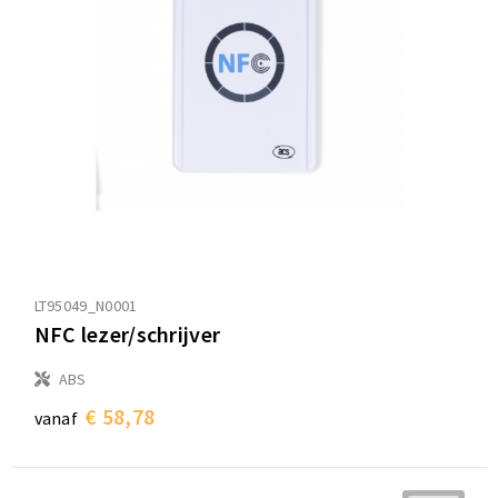
LT95049_N0001
NFC lezer/schrijver
ABS
€ 58,78
vanaf