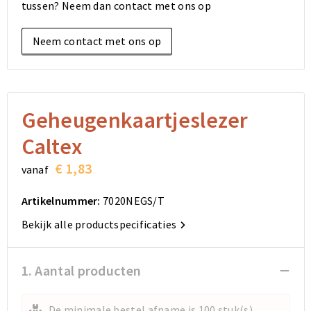
tussen? Neem dan contact met ons op
Elektronica, Gadgets en USB
Reistassensets
Bodywarmers
Reistassensets
Overhemden
Neem contact met ons op
Sleutelhangers en Lanyards
Goodiebags
Kleding sets
Goodiebags
Jassen
Anti-stress
Golftassen
Golftassen
Broeken en Rokken
Lampen en Gereedschap
Opvouwbare tassen
Opvouwbare tassen
Schoenen
Geheugenkaartjeslezer
Caltex
Aanstekers
Autotassen
Autotassen
€ 1,83
vanaf
Snoepgoed
Matrozentassen
Matrozentassen
Artikelnummer:
7020NEGS/T
Sinterklaas
Schoudertassen
Schoudertassen
Bekijk alle productspecificaties
Rugzakken
Rugzakken
1. Aantal producten
Accessoires voor tassen
Accessoires voor tassen
De minimale bestel afname is 100 stuk(s)