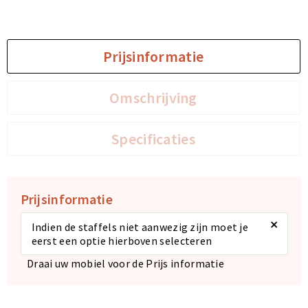
Sporttassen
Sporttassen
Prijsinformatie
Toilettassen
Toilettassen
Omschrijving
Documententassen
Documententassen
Heuptassen
Heuptassen
Specificaties
Boodschappentassen
Boodschappentassen
Prijsinformatie
×
Indien de staffels niet aanwezig zijn moet je
eerst een optie hierboven selecteren
Draai uw mobiel voor de Prijs informatie