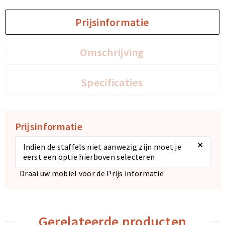
Prijsinformatie
Sporttassen
Sporttassen
Toilettassen
Toilettassen
Omschrijving
Documententassen
Documententassen
Specificaties
Heuptassen
Heuptassen
Boodschappentassen
Boodschappentassen
Prijsinformatie
×
Indien de staffels niet aanwezig zijn moet je
eerst een optie hierboven selecteren
Draai uw mobiel voor de Prijs informatie
Gerelateerde producten