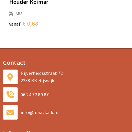
Houder Koimar
ABS
€ 0,68
vanaf
Contact
Nijverheidsstraat 72
2288 BB Rijswijk
06 24 72 89 87
info@maatkado.nl