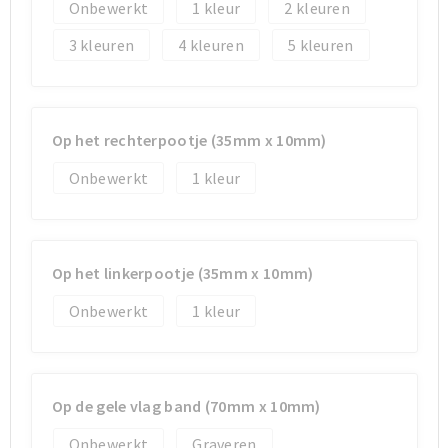
Koeltassen en Koelboxen
Koeltassen en Koelboxen
Onbewerkt
1
2
3
4
5
Papieren tassen
Papieren tassen
Promotietassen
Promotietassen
Op het rechterpootje (35mm x 10mm)
Reistassen
Reistassen
Onbewerkt
1
Jute tassen
Jute tassen
Strandtassen
Strandtassen
Op het linkerpootje (35mm x 10mm)
Waterbestendige tassen
Waterbestendige tassen
Onbewerkt
1
Koffers en Trolleys
Koffers en Trolleys
Laptop hoezen en tassen
Laptop hoezen en tassen
Op de gele vlag band (70mm x 10mm)
Onbewerkt
Graveren
Katoenen draagtassen
Katoenen draagtassen