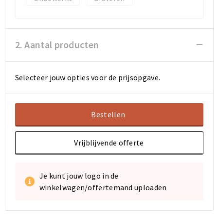
Sporttassen
Sporttassen
2. Aantal producten
Toilettassen
Toilettassen
Documententassen
Documententassen
Selecteer jouw opties voor de prijsopgave.
Heuptassen
Heuptassen
Bestellen
Boodschappentassen
Boodschappentassen
Vrijblijvende offerte
Je kunt jouw logo in de
winkelwagen/offertemand uploaden