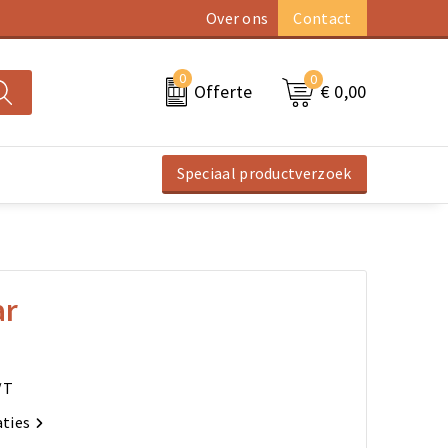
Over ons
Contact
0
0
€ 0,00
Offerte
Speciaal productverzoek
ar
/T
aties