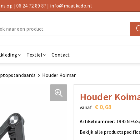
s op | 06 24 72 89 87 | info@maatkado.nl
kleding
Textiel
Contact
ptopstandaards
Houder Koimar
Houder Koim
€ 0,68
vanaf
Artikelnummer:
1942NEGS
Bekijk alle productspecific