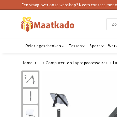
Een vraag over onze webshop? Neem contact met on
Relatiegeschenken
Tassen
Sport
Werk
Home
...
Computer- en Laptopaccessoires
La