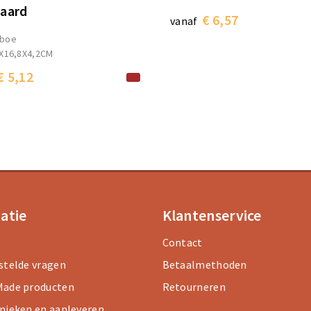
aard
€ 6,57
vanaf
boe
X16,8X4,2CM
€ 5,12
atie
Klantenservice
Contact
stelde vragen
Betaalmethoden
ade producten
Retourneren
nieken en aanleveren