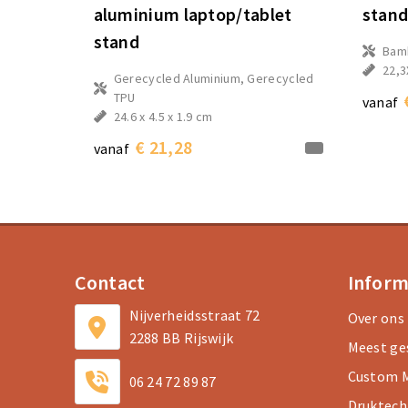
aluminium laptop/tablet
stand
stand
Bam
22,3
Gerecycled Aluminium, Gerecycled
TPU
vanaf
24.6 x 4.5 x 1.9 cm
€ 21,28
vanaf
Contact
Inform
Nijverheidsstraat 72
Over ons
2288 BB Rijswijk
Meest ge
Custom M
06 24 72 89 87
Druktech