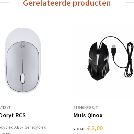
Gerelateerde producten
ATS/T
21946NEGS/T
Doryt RCS
Muis Qinox
€ 2,09
ecycled ABS/ Gerecycled
vanaf
inium