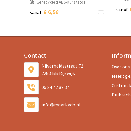
Gerecycled ABS-kunststof
vanaf
€ 6,58
vanaf
Contact
Inform
Nijverheidsstraat 72
Over ons
2288 BB Rijswijk
Meest ge
Custom M
06 24 72 89 87
Druktech
info@maatkado.nl