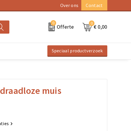
Over ons
Contact
0
0
€ 0,00
Offerte
Speciaal productverzoek
 draadloze muis
aties