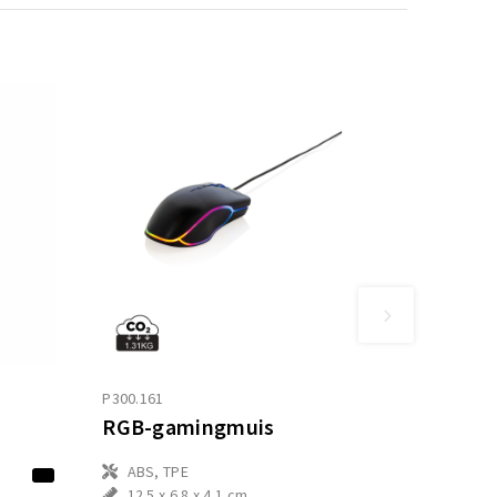
P300.161
RGB-gamingmuis
ABS, TPE
12.5 x 6.8 x 4.1 cm