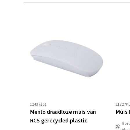
12437101
21327PL
Menlo draadloze muis van
Muis 
RCS gerecycled plastic
Ger
Alum