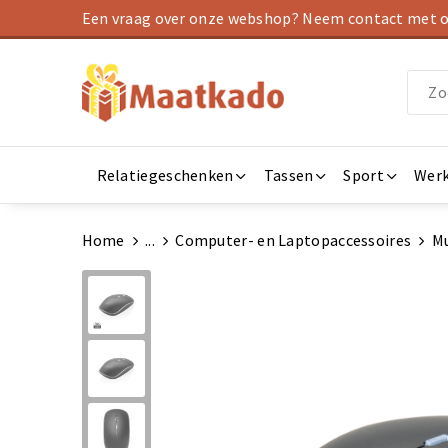
Een vraag over onze webshop? Neem contact met on
Relatiegeschenken
Tassen
Sport
Werk
Home
...
Computer- en Laptopaccessoires
M