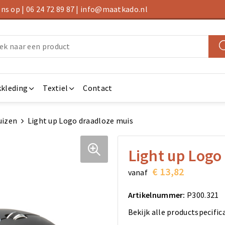
s op | 06 24 72 89 87 | info@maatkado.nl
kleding
Textiel
Contact
uizen
Light up Logo draadloze muis
Light up Logo
€ 13,82
vanaf
Artikelnummer:
P300.321
Bekijk alle productspecific