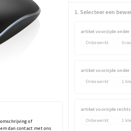
1. Selecteer een bewe
artikel voorzijde onder
Onbewerkt
Gra
artikel voorzijde onder
Onbewerkt
1
artikel voorzijde rechts
Onbewerkt
1
 omschrijving of
 Neem dan contact met ons