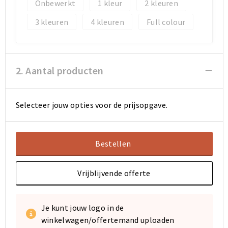
Koeltassen en Koelboxen
Koeltassen en Koelboxen
Onbewerkt
1
2
3
4
Full colour
Papieren tassen
Papieren tassen
Promotietassen
Promotietassen
2. Aantal producten
Reistassen
Reistassen
Jute tassen
Jute tassen
Selecteer jouw opties voor de prijsopgave.
Strandtassen
Strandtassen
Bestellen
Waterbestendige tassen
Waterbestendige tassen
Vrijblijvende offerte
Koffers en Trolleys
Koffers en Trolleys
Laptop hoezen en tassen
Laptop hoezen en tassen
Je kunt jouw logo in de
winkelwagen/offertemand uploaden
Katoenen draagtassen
Katoenen draagtassen