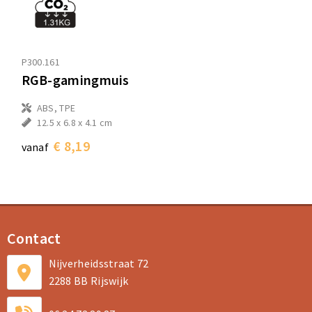
P300.161
RGB-gamingmuis
ABS, TPE
12.5 x 6.8 x 4.1 cm
€ 8,19
vanaf
Contact
Nijverheidsstraat 72
2288 BB Rijswijk