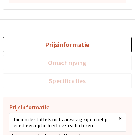
Sporttassen
Sporttassen
Toilettassen
Toilettassen
Documententassen
Documententassen
Prijsinformatie
Heuptassen
Heuptassen
Omschrijving
Boodschappentassen
Boodschappentassen
Specificaties
Prijsinformatie
×
Indien de staffels niet aanwezig zijn moet je
eerst een optie hierboven selecteren