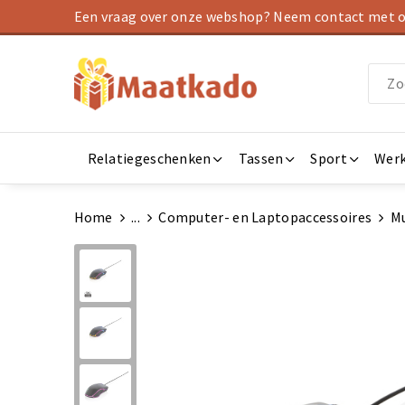
Een vraag over onze webshop? Neem contact met on
Relatiegeschenken
Tassen
Sport
Werk
Home
...
Computer- en Laptopaccessoires
M