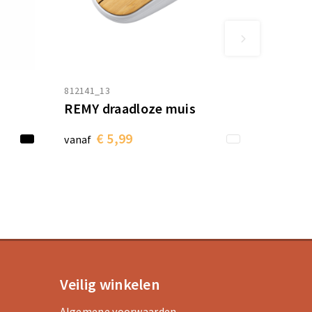
812141_13
REMY draadloze muis
€ 5,99
vanaf
Veilig winkelen
Algemene voorwaarden