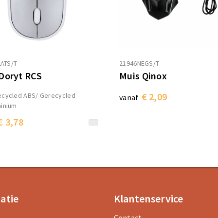
ATS/T
21946NEGS/T
Doryt RCS
Muis Qinox
€ 2,09
ecycled ABS/ Gerecycled
vanaf
inium
€ 3,78
atie
Klantenservice
Contact