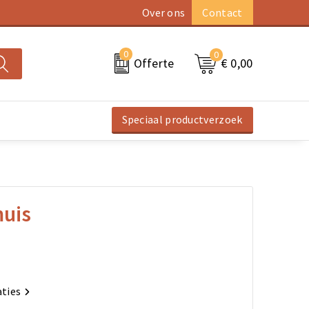
Over ons
Contact
0
0
€ 0,00
Offerte
Speciaal productverzoek
uis
aties