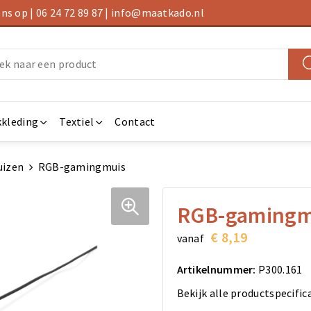
s op | 06 24 72 89 87 | info@maatkado.nl
kleding
Textiel
Contact
uizen
RGB-gamingmuis
RGB-gamingm
€ 8,19
vanaf
Artikelnummer:
P300.161
Bekijk alle productspecific