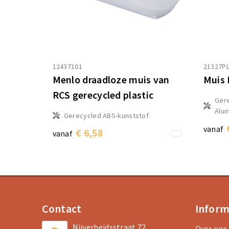
12437101
21327PL
Menlo draadloze muis van
Muis 
RCS gerecycled plastic
Ger
Alum
Gerecycled ABS-kunststof
vanaf
€ 6,58
vanaf
Contact
Inform
Nijverheidsstraat 72
Over ons