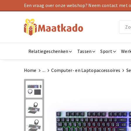
Een vraag over onze webshop? Neem contact met on
Relatiegeschenken
Tassen
Sport
Werk
Home
...
Computer- en Laptopaccessoires
Se