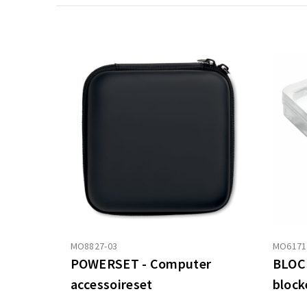
MO8827-03
MO6171
POWERSET - Computer
BLOCK
accessoireset
block