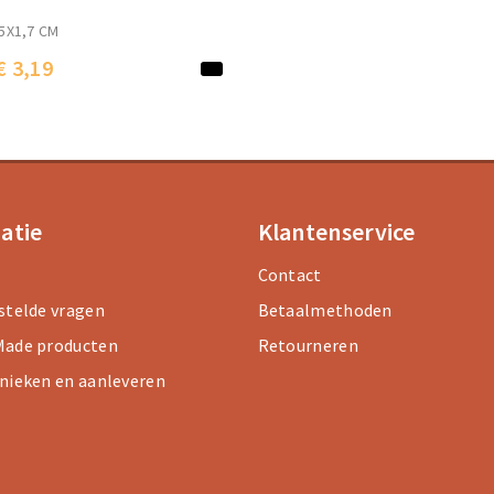
5X1,7 CM
€ 3,19
atie
Klantenservice
Contact
stelde vragen
Betaalmethoden
ade producten
Retourneren
nieken en aanleveren