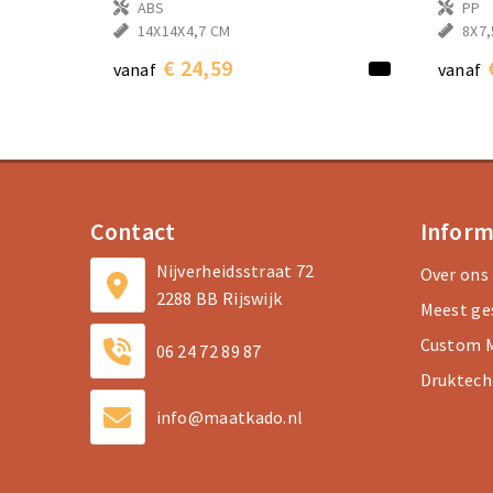
ABS
PP
14X14X4,7 CM
8X7,
€ 24,59
vanaf
vanaf
Contact
Inform
Nijverheidsstraat 72
Over ons
2288 BB Rijswijk
Meest ge
Custom M
06 24 72 89 87
Druktech
info@maatkado.nl