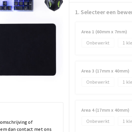
1. Selecteer een bewe
Area 1 (60mm x 7mm)
Onbewerkt
1
Area 3 (17mm x 40mm)
Onbewerkt
1
Area 4 (17mm x 40mm)
Onbewerkt
1
 omschrijving of
 Neem dan contact met ons