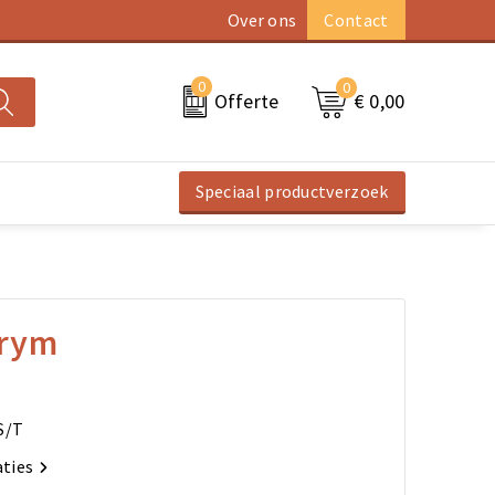
Over ons
Contact
0
0
€ 0,00
Offerte
Speciaal productverzoek
hrym
S/T
aties