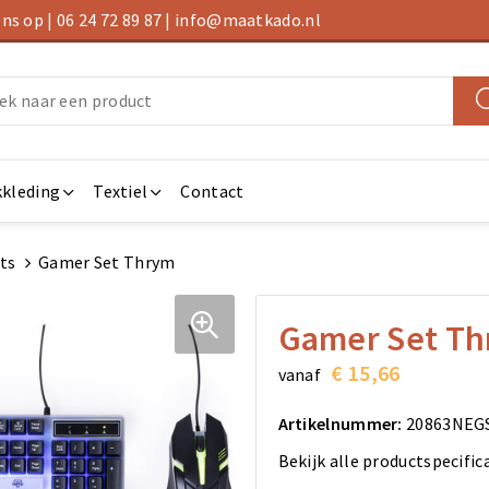
s op | 06 24 72 89 87 | info@maatkado.nl
kleding
Textiel
Contact
ts
Gamer Set Thrym
Gamer Set T
€ 15,66
vanaf
Artikelnummer:
20863NEG
Bekijk alle productspecific