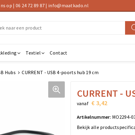
s op | 06 24 72 89 87 | info@maatkado.nl
kleding
Textiel
Contact
SB Hubs
CURRENT - USB 4-poorts hub 19 cm
CURRENT - US
€ 3,42
vanaf
Artikelnummer:
MO2294-0
Bekijk alle productspecific