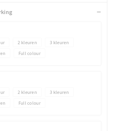
rking
2
3
ren
Full colour
2
3
ren
Full colour