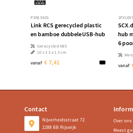
P308.5601
2PX165
Link RCS gerecycled plastic
SCX.d
en bamboe dubbeleUSB-hub
hub m
6 poo
Gerecycled ABS
10 x 3.3 x 1.3 cm
Meta
€ 7,41
vanaf
vanaf
Contact
Inform
Nijverheidsstraat 72
Over ons
2288 BB Rijswijk
Meest ge