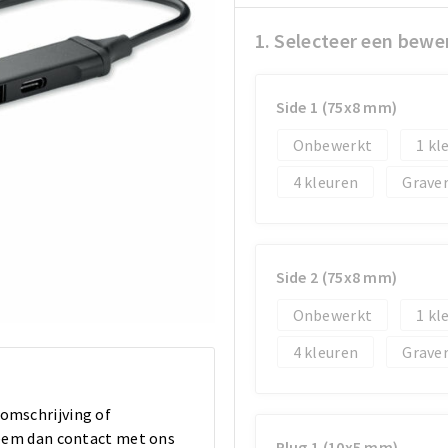
1. Selecteer een bewe
Side 1 (75x8 mm)
Onbewerkt
1
4
Grave
Side 2 (75x8 mm)
Onbewerkt
1
4
Grave
 omschrijving of
 Neem dan contact met ons
Plug 1 (10x5 mm)