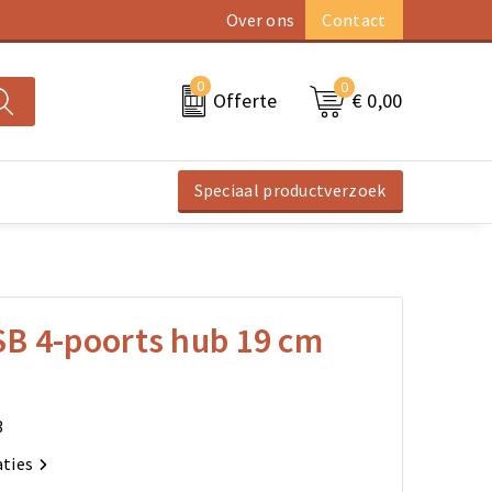
Over ons
Contact
0
0
€ 0,00
Offerte
Speciaal productverzoek
B 4-poorts hub 19 cm
3
aties