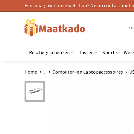
Een vraag over onze webshop? Neem contact met on
Relatiegeschenken
Tassen
Sport
Werk
Home
...
Computer- en Laptopaccessoires
U