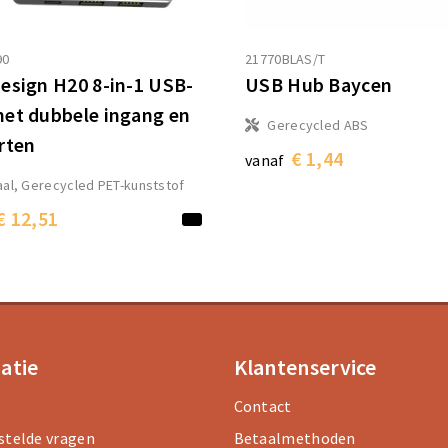
90
21770BLAS/T
esign H20 8-in-1 USB-
USB Hub Baycen
et dubbele ingang en
Gerecycled ABS
rten
€ 1,44
vanaf
al, Gerecycled PET-kunststof
€ 12,51
atie
Klantenservice
Contact
stelde vragen
Betaalmethoden