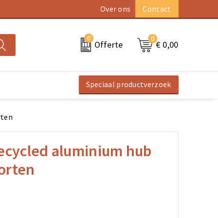
Over ons
Contact
0
0
€ 0,00
Offerte
Speciaal productverzoek
rten
ecycled aluminium hub
orten