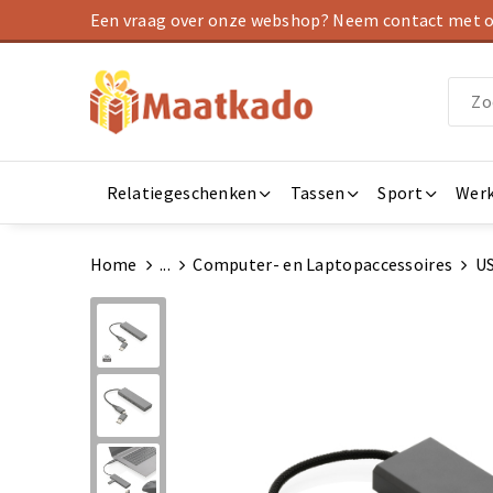
Een vraag over onze webshop? Neem contact met on
Relatiegeschenken
Tassen
Sport
Werk
Home
...
Computer- en Laptopaccessoires
U