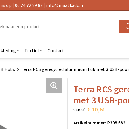
s op | 06 24 72 89 87 | info@maatkado.nl
kleding
Textiel
Contact
SB Hubs
Terra RCS gerecycled aluminium hub met 3 USB-poo
Terra RCS ger
met 3 USB-po
€ 10,61
vanaf
Artikelnummer:
P308.682