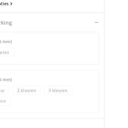
aties
rking
15 mm)
veren
15 mm)
2
3