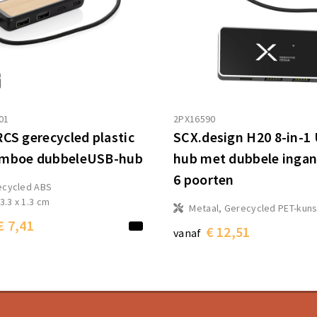
01
2PX16590
RCS gerecycled plastic
SCX.design H20 8-in-1
amboe dubbeleUSB-hub
hub met dubbele ingan
6 poorten
ecycled ABS
 3.3 x 1.3 cm
Metaal, Gerecycled PET-kuns
€ 7,41
€ 12,51
vanaf