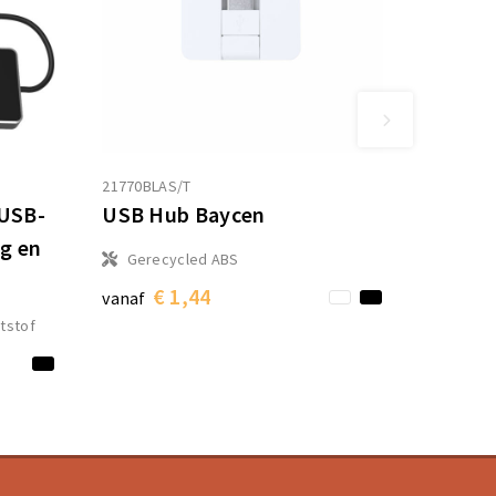
21770BLAS/T
 USB-
USB Hub Baycen
g en
Gerecycled ABS
€ 1,44
vanaf
tstof