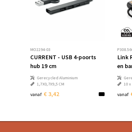
MO2294-03
P308.56
CURRENT - USB 4-poorts
Link 
hub 19 cm
en b
Gerecycled Aluminium
Ger
1,7X0,7X9,5 CM
10 x
€ 3,42
vanaf
vanaf