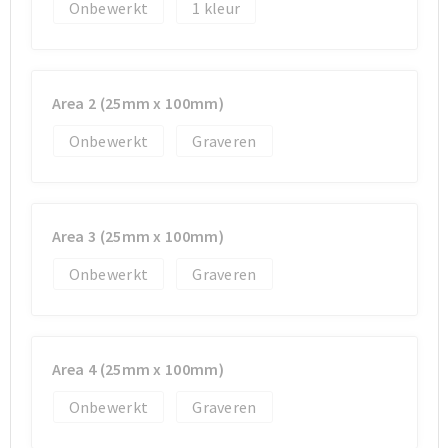
Koeltassen en Koelboxen
Koeltassen en Koelboxen
Onbewerkt
1
Papieren tassen
Papieren tassen
Promotietassen
Promotietassen
Area 2 (25mm x 100mm)
Onbewerkt
Graveren
Reistassen
Reistassen
Jute tassen
Jute tassen
Area 3 (25mm x 100mm)
Strandtassen
Strandtassen
Onbewerkt
Graveren
Waterbestendige tassen
Waterbestendige tassen
Koffers en Trolleys
Koffers en Trolleys
Area 4 (25mm x 100mm)
Laptop hoezen en tassen
Laptop hoezen en tassen
Onbewerkt
Graveren
Katoenen draagtassen
Katoenen draagtassen