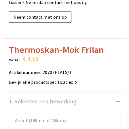
tussen? Neem dan contact met ons op
Elektronica, Gadgets en USB
Reistassensets
Bodywarmers
Reistassensets
Overhemden
Neem contact met ons op
Sleutelhangers en Lanyards
Goodiebags
Kleding sets
Goodiebags
Jassen
Anti-stress
Golftassen
Golftassen
Broeken en Rokken
Lampen en Gereedschap
Opvouwbare tassen
Opvouwbare tassen
Schoenen
Thermoskan-Mok Frilan
€ 4,18
vanaf
Aanstekers
Autotassen
Autotassen
Artikelnummer:
20707PLATS/T
Snoepgoed
Matrozentassen
Matrozentassen
Bekijk alle productspecificaties
Sinterklaas
Schoudertassen
Schoudertassen
1. Selecteer een bewerking
Rugzakken
Rugzakken
Accessoires voor tassen
Accessoires voor tassen
Area 1 (165mm x 100mm)