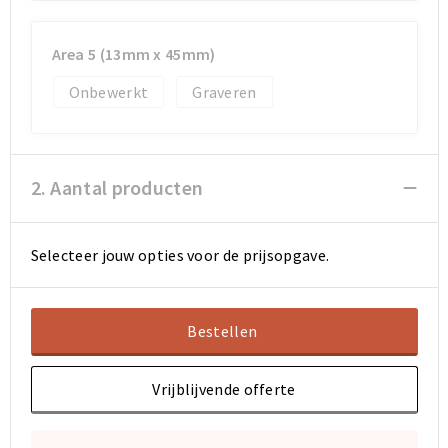
Sporttassen
Sporttassen
Area 5 (13mm x 45mm)
Onbewerkt
Graveren
Toilettassen
Toilettassen
Documententassen
Documententassen
2. Aantal producten
Heuptassen
Heuptassen
Boodschappentassen
Boodschappentassen
Selecteer jouw opties voor de prijsopgave.
Bestellen
Vrijblijvende offerte