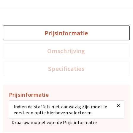
Sporttassen
Sporttassen
Toilettassen
Toilettassen
Prijsinformatie
Documententassen
Documententassen
Omschrijving
Heuptassen
Heuptassen
Specificaties
Boodschappentassen
Boodschappentassen
Prijsinformatie
×
Indien de staffels niet aanwezig zijn moet je
eerst een optie hierboven selecteren
Draai uw mobiel voor de Prijs informatie