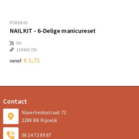
IT3059-03
NAILKIT - 6-Delige manicureset
PU
11X6X2 CM
€ 1,71
vanaf
Contact
Nijverheidsstraat 72
2288 BB Rijswijk
06 24 72 89 87