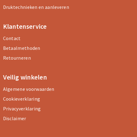
Druktechnieken en aanleveren
Sporttassen
Sporttassen
Klantenservice
Toilettassen
Toilettassen
Contact
Documententassen
Documententassen
Betaalmethoden
Retourneren
Heuptassen
Heuptassen
Boodschappentassen
Boodschappentassen
Veilig winkelen
Algemene voorwaarden
Cookieverklaring
Privacyverklaring
Disclaimer