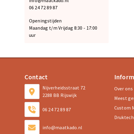
info@maatkado.nl
06 24 72 89 87
Openingstijden
Maandag t/m Vrijdag 8:30 - 17:00
uur
Contact
Inform
Nijverheidsstraat 72
Over ons
2288 BB Rijswijk
Meest ge
Custom M
06 24 72 89 87
Druktech
info@maatkado.nl