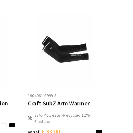
1904061-9999-3
sion
Craft SubZ Arm Warmer
88% Polyester-Recycled 12%
Elastane
€ 33,00
vanaf