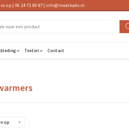
s op | 06 24 72 89 87 | info@maatkado.nl
kleding
Textiel
Contact
warmers