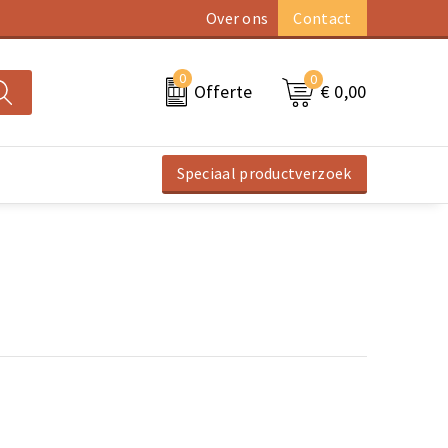
Over ons
Contact
0
0
€ 0,00
Offerte
Speciaal productverzoek