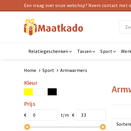
Een vraag over onze webshop? Neem contact met on
Relatiegeschenken
Tassen
Sport
Werk
Home
Sport
Armwarmers
Kleur
Arm
Prijs
€
t/m
€