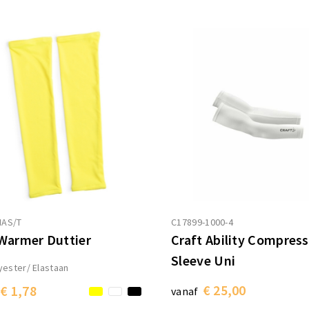
MAS/T
C17899-1000-4
Warmer Duttier
Craft Ability Compres
Sleeve Uni
yester/ Elastaan
€ 25,00
€ 1,78
vanaf