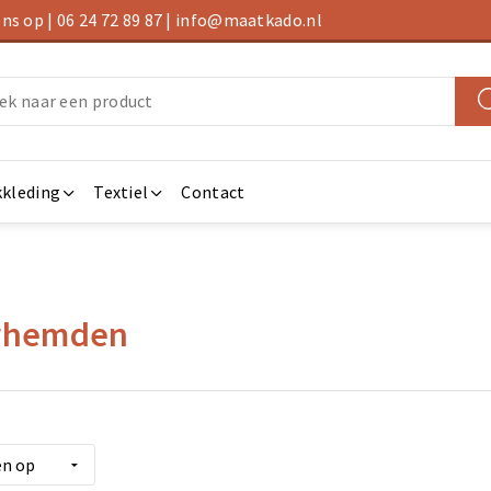
s op | 06 24 72 89 87 | info@maatkado.nl
kleding
Textiel
Contact
rhemden