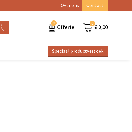
Over ons
Contact
0
0
€ 0,00
Offerte
Speciaal productverzoek