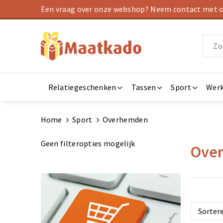
Een vraag over onze webshop? Neem contact met on
Relatiegeschenken
Tassen
Sport
Werk
Home
Sport
Overhemden
Geen filteropties mogelijk
Ove