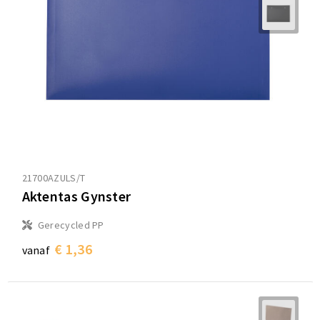
Sporttassen
Sporttassen
Toilettassen
Toilettassen
Documententassen
Documententassen
Heuptassen
Heuptassen
Boodschappentassen
Boodschappentassen
21700AZULS/T
Aktentas Gynster
Gerecycled PP
€ 1,36
vanaf