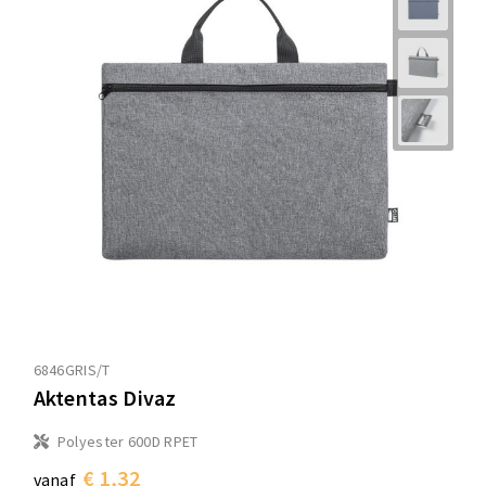
6846GRIS/T
Aktentas Divaz
Polyester 600D RPET
€ 1,32
vanaf