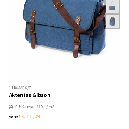
1448MARS/T
Aktentas Gibson
PU/ Canvas 480 g/ m2
€ 11,09
vanaf