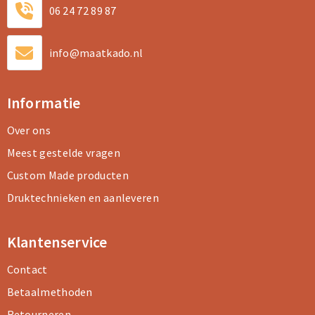
06 24 72 89 87
Sporttassen
Sporttassen
info@maatkado.nl
Toilettassen
Toilettassen
Informatie
Documententassen
Documententassen
Over ons
Heuptassen
Heuptassen
Meest gestelde vragen
Boodschappentassen
Boodschappentassen
Custom Made producten
Druktechnieken en aanleveren
Klantenservice
Contact
Betaalmethoden
Retourneren