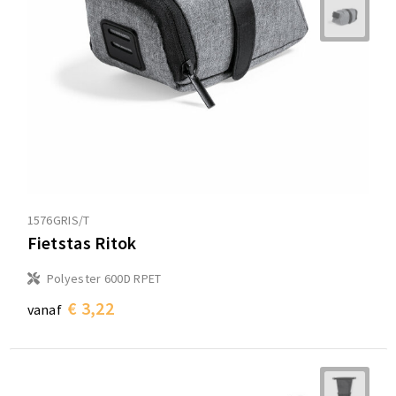
Sporttassen
Sporttassen
Toilettassen
Toilettassen
Documententassen
Documententassen
Heuptassen
Heuptassen
Boodschappentassen
Boodschappentassen
1576GRIS/T
Fietstas Ritok
Polyester 600D RPET
€ 3,22
vanaf