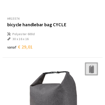
HR15574
bicycle handlebar bag CYCLE
Polyester 600d
30 x 16 x 16
€ 29,01
vanaf