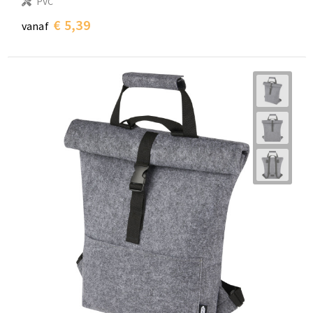
PVC
€ 5,39
vanaf