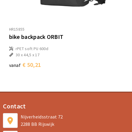
HR15855
bike backpack ORBIT
rPET soft PU 600d
30 x 44,5 x 17
€ 50,21
vanaf
Contact
Nijverheidsstraat 72
2288 BB Rijswijk