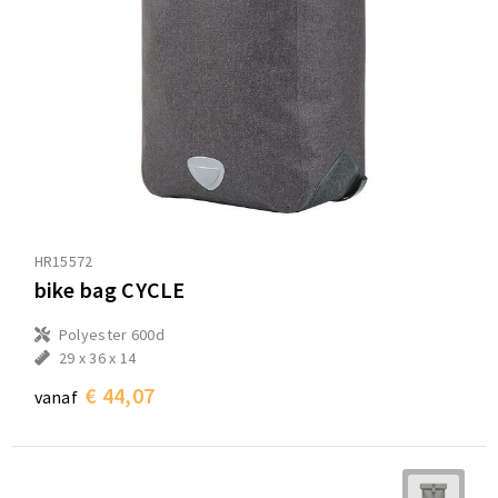
HR15572
bike bag CYCLE
Polyester 600d
29 x 36 x 14
€ 44,07
vanaf