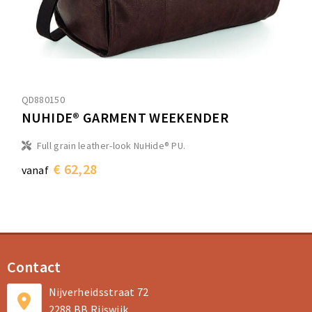
QD880150
NUHIDE® GARMENT WEEKENDER
Full grain leather-look NuHide® PU.
€ 62,28
vanaf
Contact
Nijverheidsstraat 72
2288 BB Rijswijk