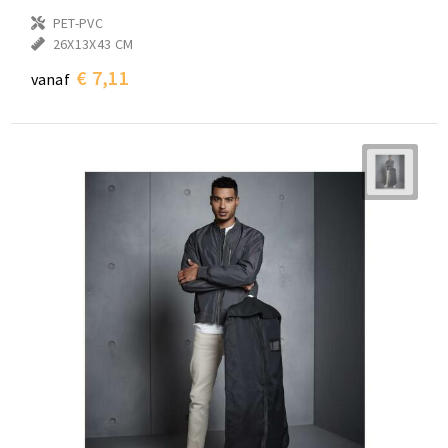
PET-PVC
26X13X43 CM
€ 7,11
vanaf