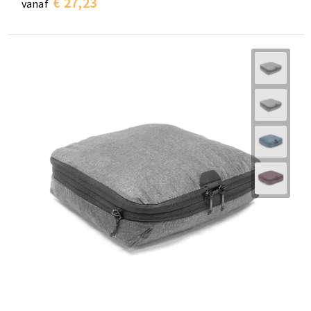
€ 27,23
vanaf