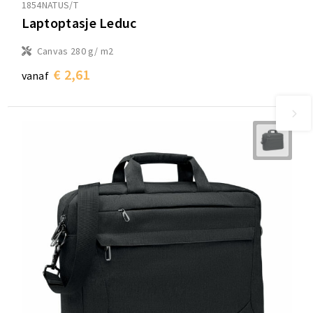
1854NATUS/T
Laptoptasje Leduc
Canvas 280 g/ m2
€ 2,61
vanaf