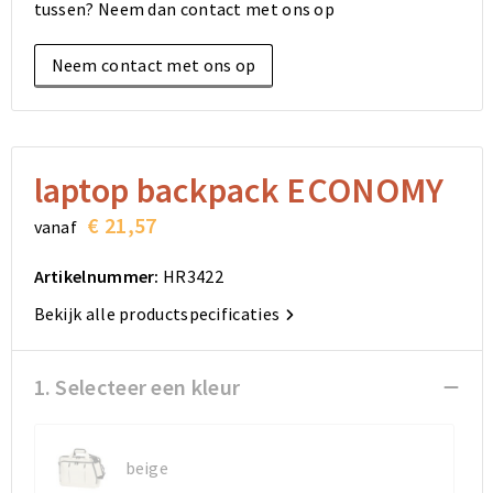
tussen? Neem dan contact met ons op
Elektronica, Gadgets en USB
Reistassensets
Bodywarmers
Reistassensets
Overhemden
Neem contact met ons op
Sleutelhangers en Lanyards
Goodiebags
Kleding sets
Goodiebags
Jassen
Anti-stress
Golftassen
Golftassen
Broeken en Rokken
Lampen en Gereedschap
Opvouwbare tassen
Opvouwbare tassen
Schoenen
laptop backpack ECONOMY
€ 21,57
vanaf
Aanstekers
Autotassen
Autotassen
Artikelnummer:
HR3422
Snoepgoed
Matrozentassen
Matrozentassen
Bekijk alle productspecificaties
Sinterklaas
Schoudertassen
Schoudertassen
1. Selecteer een kleur
Rugzakken
Rugzakken
Accessoires voor tassen
Accessoires voor tassen
beige