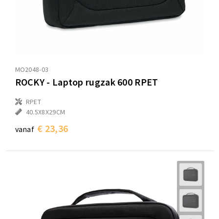
MO2048-03
ROCKY - Laptop rugzak 600 RPET
RPET
40.5X8X29CM
€ 23,36
vanaf