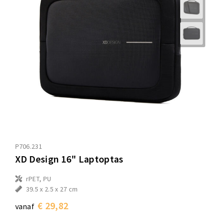
P706.231
XD Design 16" Laptoptas
rPET, PU
39.5 x 2.5 x 27 cm
€ 29,82
vanaf