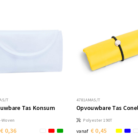
AS/T
4781AMAS/T
uwbare Tas Konsum
Opvouwbare Tas Cone
n-Woven
Polyester 190T
€ 0,36
€ 0,45
vanaf