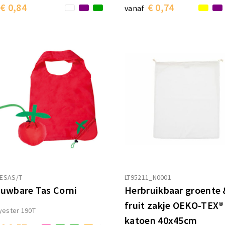
€ 0,84
€ 0,74
vanaf
ESAS/T
LT95211_N0001
uwbare Tas Corni
Herbruikbaar groente 
fruit zakje OEKO-TEX®
yester 190T
katoen 40x45cm