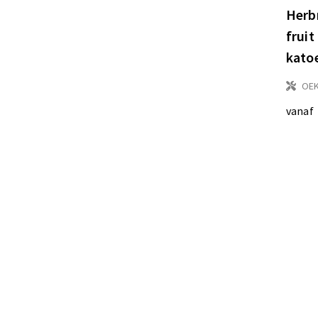
Herb
frui
kato
OEK
vanaf