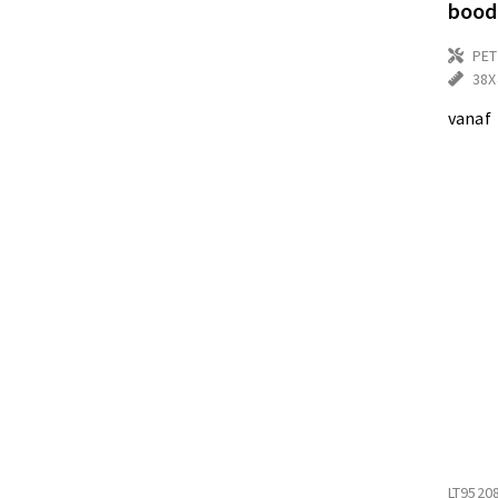
bood
PET
38
vanaf
LT9520