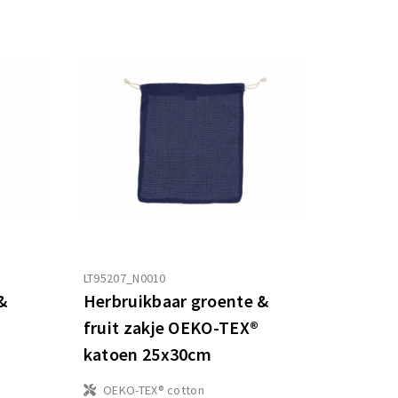
LT95207_N0010
&
Herbruikbaar groente &
fruit zakje OEKO-TEX®
katoen 25x30cm
OEKO-TEX® cotton