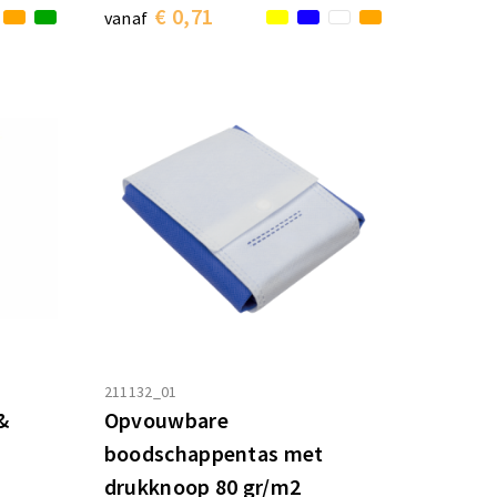
€ 0,71
vanaf
211132_01
&
Opvouwbare
boodschappentas met
drukknoop 80 gr/m2