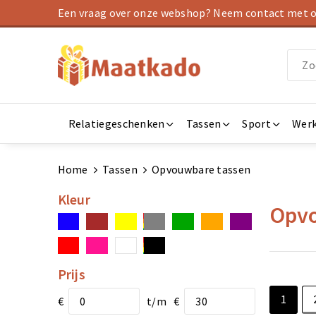
Een vraag over onze webshop? Neem contact met on
Relatiegeschenken
Tassen
Sport
Werk
Home
Tassen
Opvouwbare tassen
Kleur
Opvo
Prijs
1
€
t/m
€