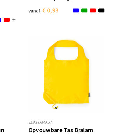
€ 0,93
vanaf
21827AMAS/T
un
Opvouwbare Tas Bralam