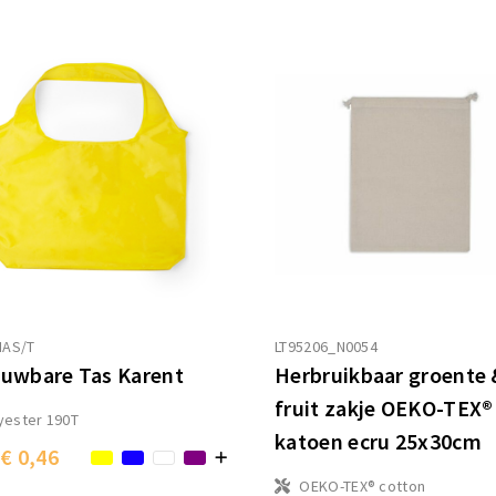
MAS/T
LT95206_N0054
uwbare Tas Karent
Herbruikbaar groente 
fruit zakje OEKO-TEX®
yester 190T
katoen ecru 25x30cm
€ 0,46
OEKO-TEX® cotton