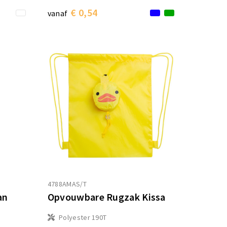
€ 0,54
vanaf
4788AMAS/T
an
Opvouwbare Rugzak Kissa
Polyester 190T