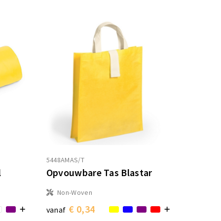
5448AMAS/T
l
Opvouwbare Tas Blastar
Non-Woven
€ 0,34
vanaf