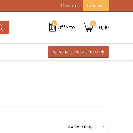
Over ons
Contact
0
0
€ 0,00
Offerte
Speciaal productverzoek