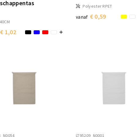
schappentas
Polyester RPET
€ 0,59
vanaf
X40CM
€ 1,02
8_N0054
LT95209_N0001