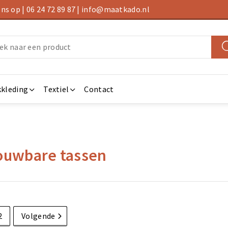
s op | 06 24 72 89 87 | info@maatkado.nl
kleding
Textiel
Contact
uwbare tassen
2
Volgende