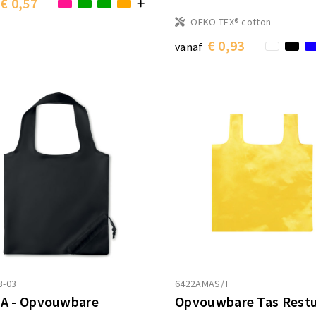
€ 0,57
OEKO-TEX® cotton
€ 0,93
vanaf
3-03
6422AMAS/T
A - Opvouwbare
Opvouwbare Tas Rest