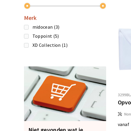
Merk
midocean
(3)
Toppoint
(5)
XD Collection
(1)
3299BL
Opvo
No
vanaf
Niet gevonden wat je