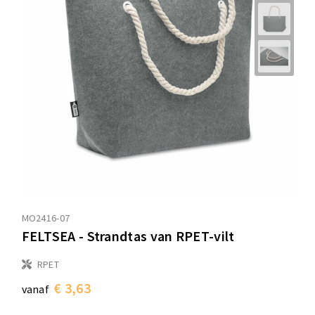
Sporttassen
Sporttassen
Toilettassen
Toilettassen
Documententassen
Documententassen
Heuptassen
Heuptassen
Boodschappentassen
Boodschappentassen
MO2416-07
FELTSEA - Strandtas van RPET-vilt
RPET
€ 3,63
vanaf