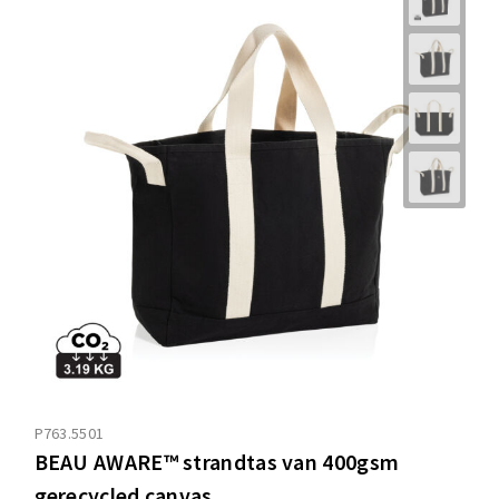
P763.5501
BEAU AWARE™ strandtas van 400gsm
gerecycled canvas