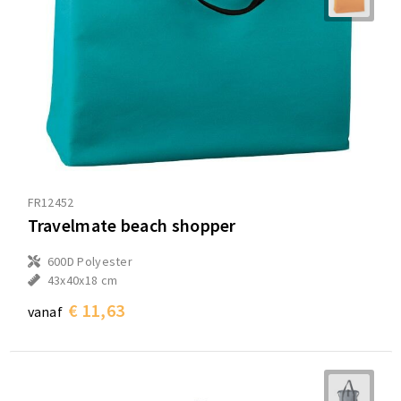
FR12452
Travelmate beach shopper
600D Polyester
43x40x18 cm
€ 11,63
vanaf