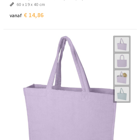
60 x 19 x 40 cm
€ 14,86
vanaf