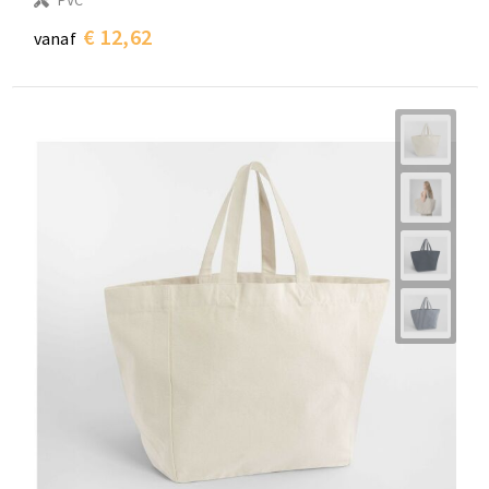
PVC
€ 12,62
vanaf