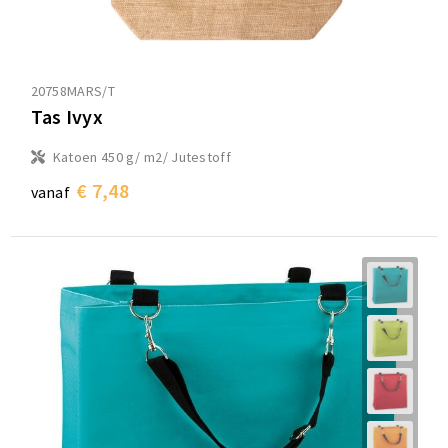
20758MARS/T
Tas Ivyx
Katoen 450 g/ m2/ Jutestoff
€ 7,48
vanaf