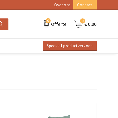
Over ons
Contact
0
0
€ 0,00
Offerte
Speciaal productverzoek