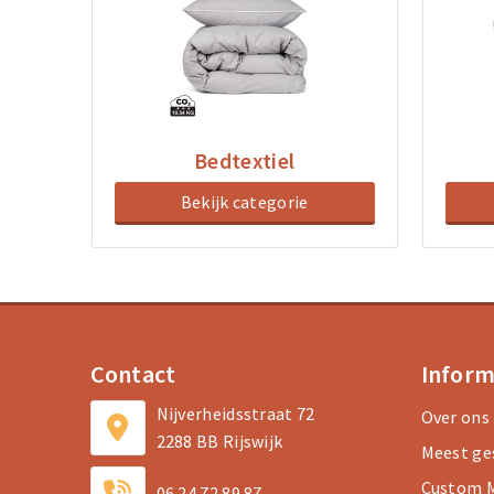
Bedtextiel
Bekijk categorie
Contact
Inform
Nijverheidsstraat 72
Over ons
2288 BB Rijswijk
Meest ge
Custom M
06 24 72 89 87