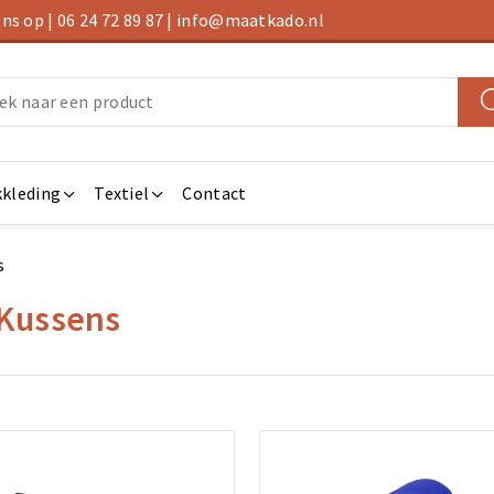
s op | 06 24 72 89 87 | info@maatkado.nl
kleding
Textiel
Contact
s
 Kussens