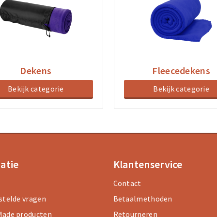
Dekens
Fleecedekens
Bekijk categorie
Bekijk categorie
atie
Klantenservice
Contact
stelde vragen
Betaalmethoden
ade producten
Retourneren