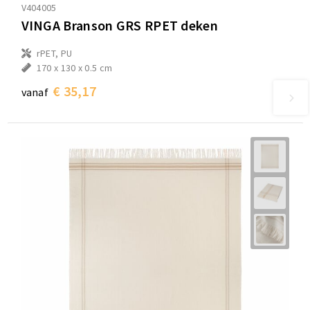
V404005
VINGA Branson GRS RPET deken
rPET, PU
170 x 130 x 0.5 cm
€ 35,17
vanaf