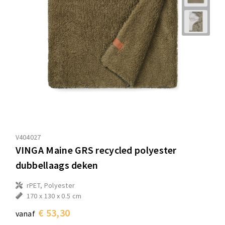
V404027
VINGA Maine GRS recycled polyester
dubbellaags deken
rPET, Polyester
170 x 130 x 0.5 cm
€ 53,30
vanaf