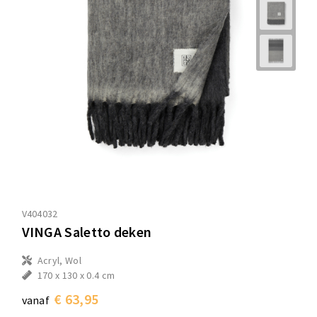
V404032
VINGA Saletto deken
Acryl, Wol
170 x 130 x 0.4 cm
€ 63,95
vanaf