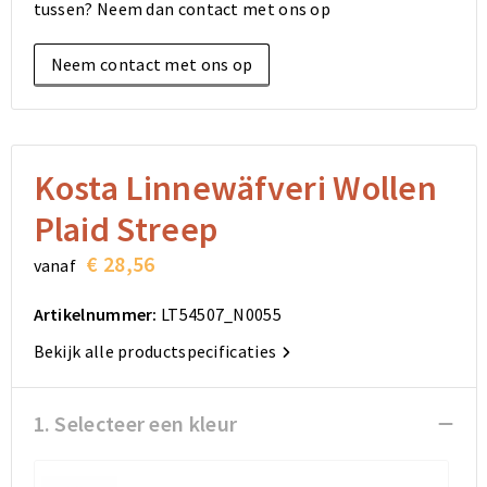
tussen? Neem dan contact met ons op
Elektronica, Gadgets en USB
Reistassensets
Bodywarmers
Reistassensets
Overhemden
Neem contact met ons op
Sleutelhangers en Lanyards
Goodiebags
Kleding sets
Goodiebags
Jassen
Anti-stress
Golftassen
Golftassen
Broeken en Rokken
Lampen en Gereedschap
Opvouwbare tassen
Opvouwbare tassen
Schoenen
Kosta Linnewäfveri Wollen
Plaid Streep
Aanstekers
Autotassen
Autotassen
€ 28,56
vanaf
Snoepgoed
Matrozentassen
Matrozentassen
Artikelnummer:
LT54507_N0055
Sinterklaas
Schoudertassen
Schoudertassen
Bekijk alle productspecificaties
Rugzakken
Rugzakken
1. Selecteer een kleur
Accessoires voor tassen
Accessoires voor tassen