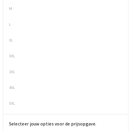
M
L
XL
XXL
3XL
4XL
5XL
Selecteer jouw opties voor de prijsopgave.