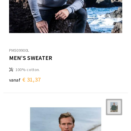
PM509900L
MEN’S SWEATER
100% cotton.
€ 31,37
vanaf