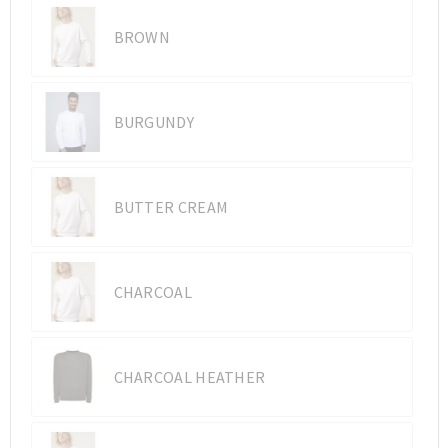
BROWN
Sporttassen
Sporttassen
Toilettassen
Toilettassen
BURGUNDY
Documententassen
Documententassen
Heuptassen
Heuptassen
BUTTER CREAM
Boodschappentassen
Boodschappentassen
CHARCOAL
CHARCOAL HEATHER