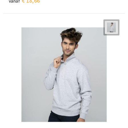
€ 18,66
vanaf