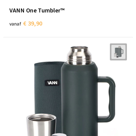
VANN One Tumbler™
€ 39,90
vanaf