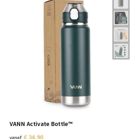
VANN Activate Bottle™
€ 34,90
vanaf