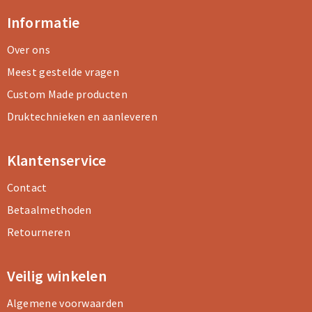
Koeltassen en Koelboxen
Koeltassen en Koelboxen
Informatie
Papieren tassen
Papieren tassen
Over ons
Promotietassen
Promotietassen
Meest gestelde vragen
Custom Made producten
Reistassen
Reistassen
Druktechnieken en aanleveren
Jute tassen
Jute tassen
Klantenservice
Strandtassen
Strandtassen
Contact
Waterbestendige tassen
Waterbestendige tassen
Betaalmethoden
Retourneren
Koffers en Trolleys
Koffers en Trolleys
Veilig winkelen
Laptop hoezen en tassen
Laptop hoezen en tassen
Algemene voorwaarden
Katoenen draagtassen
Katoenen draagtassen